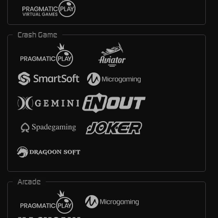
Crash Game
Arcade