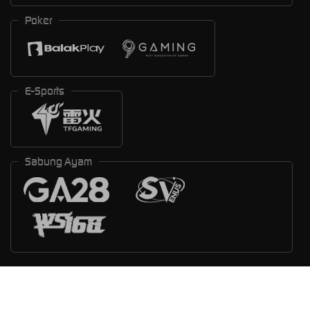
Poker
E-Sports
Sabung Ayam