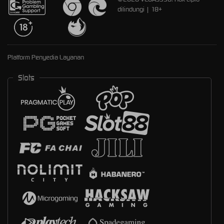
dilindungi | 18+
Platform Penyedia Layanan
Slots