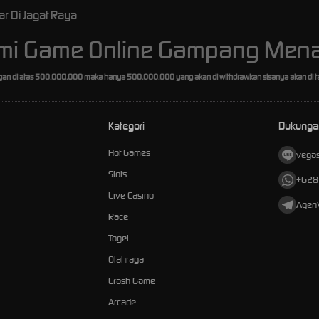
r Di Jagat Raya
i Game Online Gampang Menan
 di atas 500.000.000 maka hanya 500.000.000 yang akan di withdrawkan sisanya akan di ta
Kategori
Dukunga
Hot Games
vega
Slots
+628
Live Casino
Agen
Race
Togel
Olahraga
Crash Game
Arcade