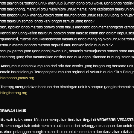
nda pernah berbohong untuk menutupi jumlah dana atau waktu yang anda habiska
nda berbohong, mencuri atau meminjam untuk memelihara kebiasaan bertaruh a
nda enggan untuk menggunakan dana taruhan anda untuk sesuatu yang lainnya?
nda bertaruh sampai anda kehilangan semua uang anda?
kalah, apakah anda merasa bahwa anda harus mencoba dan memenangkan kemba
 kehabisan uang ketika bertaruh, apakah anda merasa kalah dan dalam keputusas
gumentasi, frustasi atau kekecewaan membuat anda menginginkan untuk bertaruh
rtaruh membuat anda merasa depresi atau bahkan ingin bunuh diri?
banyak pertanyaan yang anda jawab 'ya', semakin menunjukkan bahwa anda memi
seorang yang bisa memberikan nasihat dan dukungan, silahkan hubungi salah satu 
 Anonymous adalah kumpulan dari pria dan wanita yang bergabung bersama unt
main berat lainnya. Terdapat perkumpulan regional di seluruh dunia. Situs Pela
blersanonymous.org
Therapy menyediakan bantuan dan bimbingan untuk siapapun yang terdampak buruk 
lingtherapy.org
 DIBAWAH UMUR
dibawah batas umur 18 tahun merupakan tindakan ilegal di
VEGAS338
.
VEGAS33
38
mempunyai hak untuk meminta bukti umur dari pelanggan manapun dan untuk m
n. Akun pelanggan mungkin akan ditutup untuk sementara dan dana akan ditahan