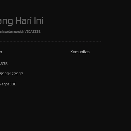
g Hari Ini
rik saldo nya oleh VEGAS338.
n
Komunitas
s338
5920472947
Vegas338