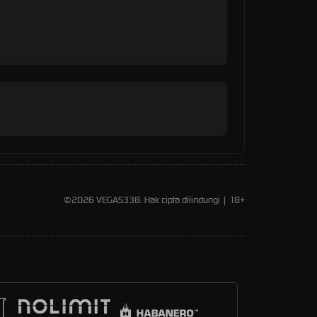
©2026 VEGAS338. Hak cipta dilindungi | 18+