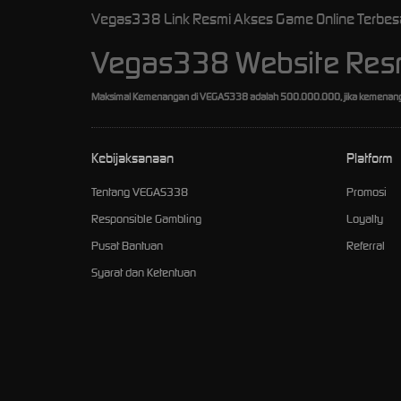
Vegas338 Link Resmi Akses Game Online Terbesa
Vegas338 Website Resm
Maksimal Kemenangan di VEGAS338 adalah 500.000.000, jika kemenangan
Kebijaksanaan
Platform
Tentang VEGAS338
Promosi
Responsible Gambling
Loyalty
Pusat Bantuan
Referral
Syarat dan Ketentuan