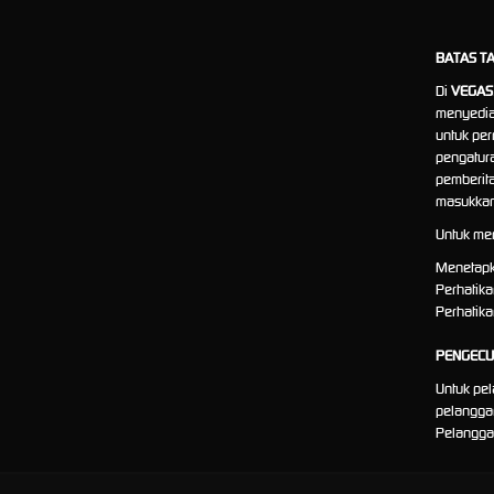
BATAS T
Di
VEGAS
menyedia
untuk per
pengatura
pemberita
masukkan 
Untuk me
Menetapka
Perhatika
Perhatika
PENGECUA
Untuk pel
pelangga
Pelanggan