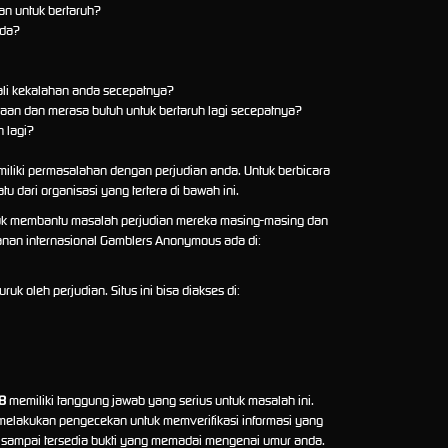
n untuk bertaruh?
nda?
li kekalahan anda secepatnya?
aan dan merasa butuh untuk bertaruh lagi secepatnya?
 lagi?
liki permasalahan dengan perjudian anda. Untuk berbicara
dari organisasi yang tertera di bawah ini.
uk membantu masalah perjudian mereka masing-masing dan
yanan internasional Gamblers Anonymous ada di:
oleh perjudian. Situs ini bisa diakses di:
8
memiliki tanggung jawab yang serius untuk masalah ini.
elakukan pengecekan untuk memverifikasi informasi yang
 sampai tersedia bukti yang memadai mengenai umur anda.