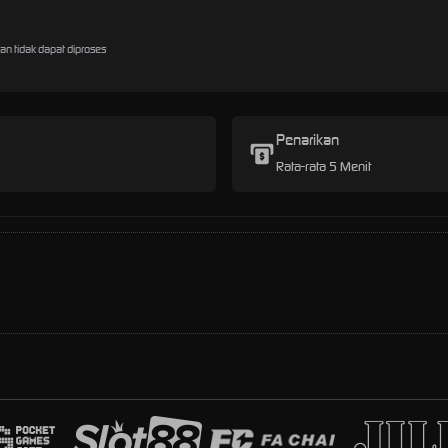
an tidak dapat diproses
Penarikan
Rata-rata 5 Menit