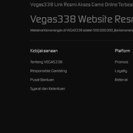
Vegas338 Link Resmi Akses Game Online Terbesa
Vegas338 Website Resm
Maksimal Kemenangan di VEGAS338 adalah 500.000.000, jika kemenangan
Kebijaksanaan
Platform
Tentang VEGAS338
Promosi
Responsible Gambling
Loyalty
Pusat Bantuan
Referral
Syarat dan Ketentuan