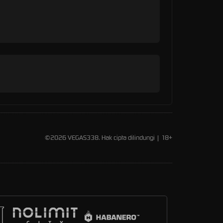
©2026 VEGAS338. Hak cipta dilindungi | 18+