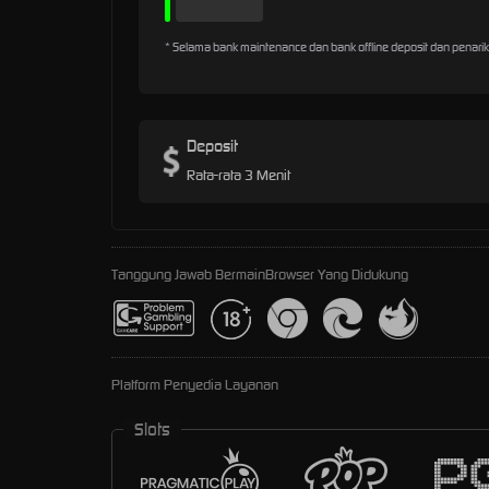
* Selama bank maintenance dan bank offline deposit dan penarik
Deposit
Rata-rata 3 Menit
Tanggung Jawab Bermain
Browser Yang Didukung
Platform Penyedia Layanan
Slots