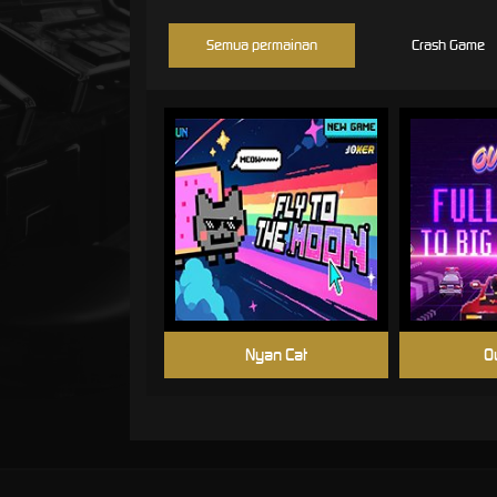
Semua permainan
Crash Game
Nyan Cat
O