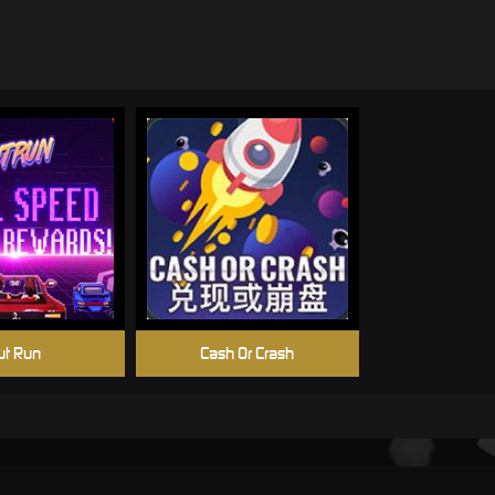
ut Run
Cash Or Crash