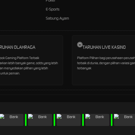
Poker
E-Sports
Sabung Ayam
RUHAN OLAHRAGA
TARUHAN LIVE KASINO
ook Gaming Platform Terbaik
Platform Pilihan bagi perusahaan-perusa
kan lebih banyak game, odds yang lebih
terbaik di dunia, dengan pilihan variasi g
 dan menyediakan pilihan yang lebih
terbanyak
untuk pemain.